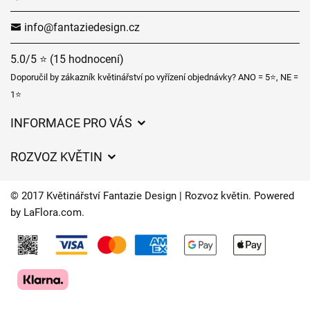
info@fantaziedesign.cz
5.0/5 ⭐ (15 hodnocení)
Doporučil by zákazník květinářství po vyřízení objednávky? ANO = 5⭐, NE =
1⭐
INFORMACE PRO VÁS
Obchodní podmínky
ROZVOZ KVĚTIN
Ochrana osobních údajů
Ceny za doručení
Často kladené dotazy
© 2017 Květinářství Fantazie Design | Rozvoz květin. Powered
Kam doručujeme květiny
by
LaFlora.com
.
Časy doručení květin – přehled možností
Cookies
Kontakt