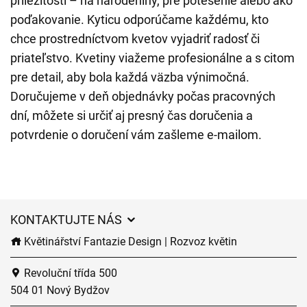
príležitosti – na narodeniny, pre potešenie alebo ako
poďakovanie. Kyticu odporúčame každému, kto
chce prostredníctvom kvetov vyjadriť radosť či
priateľstvo. Kvetiny viažeme profesionálne a s citom
pre detail, aby bola každá väzba výnimočná.
Doručujeme v deň objednávky počas pracovných
dní, môžete si určiť aj presný čas doručenia a
potvrdenie o doručení vám zašleme e-mailom.
KONTAKTUJTE NÁS
Květinářství Fantazie Design | Rozvoz květin
Revoluční třída 500
504 01 Nový Bydžov