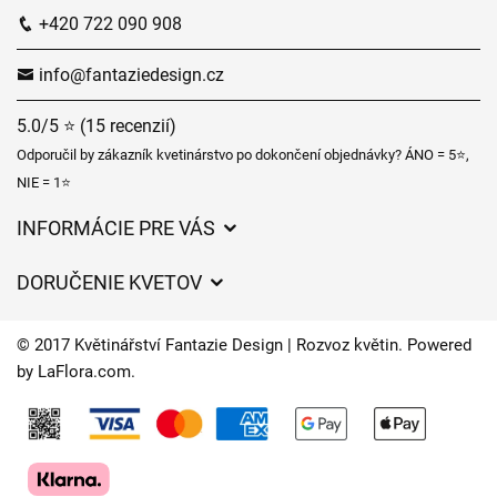
+420 722 090 908
info@fantaziedesign.cz
5.0/5 ⭐ (15 recenzií)
Odporučil by zákazník kvetinárstvo po dokončení objednávky? ÁNO = 5⭐,
NIE = 1⭐
INFORMÁCIE PRE VÁS
Všeobecné obchodné podmienky
DORUČENIE KVETOV
Ochrana osobných údajov
Poplatky za doručenie
Časy doručenia kvetov – prehľad možností
© 2017 Květinářství Fantazie Design | Rozvoz květin. Powered
Kam doručujeme kvety
by
LaFlora.com
.
Súbory cookie
Kontaktujte nás