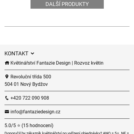
DALŠÍ PRODUKTY
KONTAKT
Květinářství Fantazie Design | Rozvoz květin
Revoluční třída 500
504 01 Nový Bydžov
+420 722 090 908
info@fantaziedesign.cz
5.0/5 ⭐ (15 hodnocení)
Doporučil by zákazník květinářství po vyřízení objednávky? ANO = 5⭐, NE =