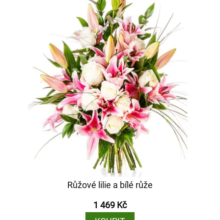
Růžové lilie a bílé růže
1 469 Kč