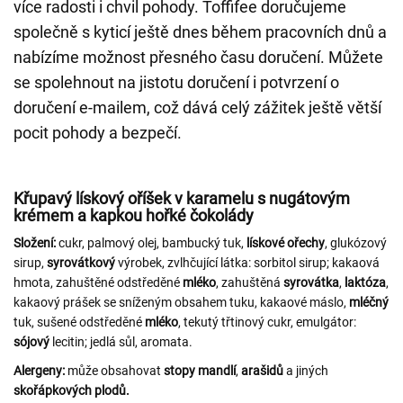
více radosti i chvil pohody. Toffifee doručujeme
společně s kyticí ještě dnes během pracovních dnů a
nabízíme možnost přesného času doručení. Můžete
se spolehnout na jistotu doručení i potvrzení o
doručení e-mailem, což dává celý zážitek ještě větší
pocit pohody a bezpečí.
Křupavý lískový oříšek v karamelu s nugátovým
krémem a kapkou hořké čokolády
Složení:
cukr, palmový olej, bambucký tuk,
lískové
ořechy
, glukózový
sirup,
syrovátkový
výrobek, zvlhčující látka: sorbitol sirup; kakaová
hmota, zahuštěné odstředěné
mléko
, zahuštěná
syrovátka
,
laktóza
,
kakaový prášek se sníženým obsahem tuku, kakaové máslo,
mléčný
tuk, sušené odstředěné
mléko
, tekutý třtinový cukr, emulgátor:
sójový
lecitin; jedlá sůl, aromata.
Alergeny:
může obsahovat
stopy mandlí
,
arašidů
a jiných
skořápkových plodů.