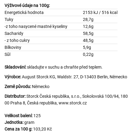
Výživové údaje na 100g:
Energetická hodnota
2153 kJ / 516 kcal
Tuky
28,7g
-z toho nasycené mastné kyseliny
12,6g
Sacharidy
58,5g
- z toho cukry
48,5g
Bílkoviny
5,9g
Sůl
0,22g
Skladování:
skladujte v suchu a chraňte před teplem.
Výrobce:
August Storck KG, Waldstr. 27, D-13403 Berlin, Německo
Země původu:
Německo
Distributor:
Storck Česká republika, s.r.o., Sokolovská 100/94, 180
00 Praha 8, Česká republika, www.storck.cz
Velikost balení:
125
Jednotka:
gram
Cena za 100 g:
103,20 Kč