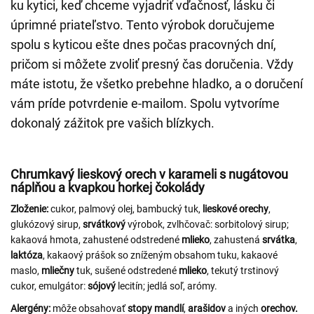
ku kytici, keď chceme vyjadriť vďačnosť, lásku či
úprimné priateľstvo. Tento výrobok doručujeme
spolu s kyticou ešte dnes počas pracovných dní,
pričom si môžete zvoliť presný čas doručenia. Vždy
máte istotu, že všetko prebehne hladko, a o doručení
vám príde potvrdenie e-mailom. Spolu vytvoríme
dokonalý zážitok pre vašich blízkych.
Chrumkavý lieskový orech v karameli s nugátovou
náplňou a kvapkou horkej čokolády
Zloženie:
cukor, palmový olej, bambucký tuk,
lieskové
orechy
,
glukózový sirup,
srvátkový
výrobok, zvlhčovač: sorbitolový sirup;
kakaová hmota, zahustené odstredené
mlieko
, zahustená
srvátka
,
laktóza
, kakaový prášok so zníženým obsahom tuku, kakaové
maslo,
mliečny
tuk, sušené odstredené
mlieko
, tekutý trstinový
cukor, emulgátor:
sójový
lecitín; jedlá soľ, arómy.
Alergény:
môže obsahovať
stopy mandlí
,
arašidov
a iných
orechov.