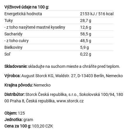
Výživové údaje na 100 g:
Energetická hodnota
2153 kJ / 516 kcal
Tuky
28,7 g
- z toho nasýtené mastné kyseliny
12,6 g
Sacharidy
58,5 g
- z toho cukry
48,5 g
Bielkoviny
5,9 g
Soľ
0,22 g
Skladovanie:
skladujte na suchom mieste a chráňte pred teplom.
Výrobca:
August Storck KG, Waldstr. 27, D-13403 Berlín, Nemecko
Krajina pôvodu:
Nemecko
Distribútor:
Storck Česká republika, s.r.o., Sokolovská 100/94, 180
00 Praha 8, Česká republika, www.storck.cz
Objem:
125
Jednotka:
gram
Cena za 100 g:
103,20 CZK