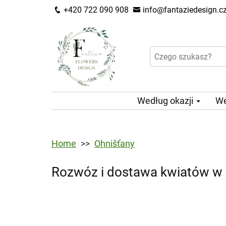
+420 722 090 908
info@fantaziedesign.c
Według okazji
We
Home
Ohnišťany
Rozwóz i dostawa kwiatów w 