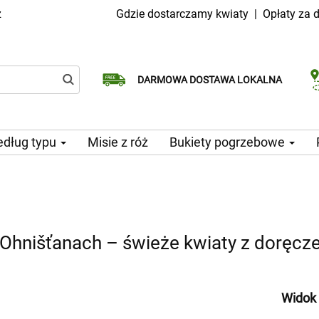
z
Gdzie dostarczamy kwiaty
|
Opłaty za 
Dostawa tego samego dnia
Wybierz datę dostawy
DARMOWA DOSTAWA LOKALNA
dostępna
dług typu
Misie z róż
Bukiety pogrzebowe
Ohnišťanach – świeże kwiaty z doręcz
Widok