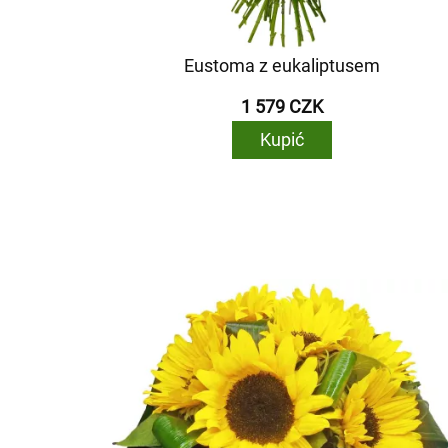
Eustoma z eukaliptusem
1 579 CZK
Kupić