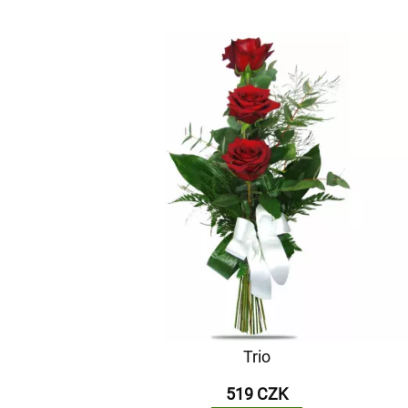
Trio
519 CZK