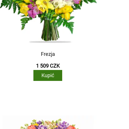
Frezja
1 509 CZK
Kupić