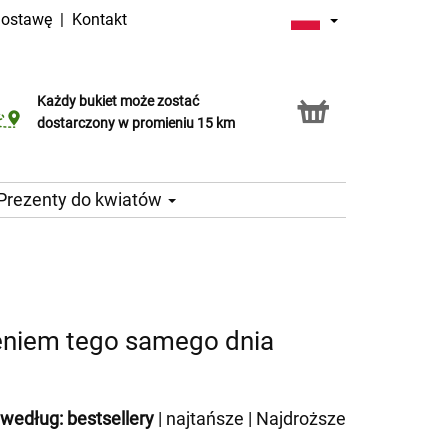
dostawę
|
Kontakt
Każdy bukiet może zostać
Usługa Click & Collect
dostarczony w promieniu 15 km
Prezenty do kwiatów
eniem tego samego dnia
 według:
bestsellery
|
najtańsze
|
Najdroższe