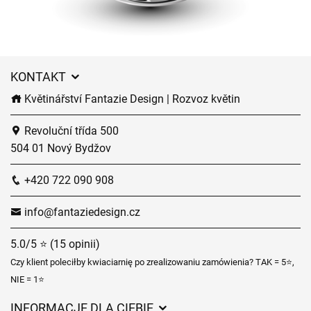
KONTAKT
Květinářství Fantazie Design | Rozvoz květin
Revoluční třída 500
504 01 Nový Bydžov
+420 722 090 908
info@fantaziedesign.cz
5.0/5 ⭐ (15 opinii)
Czy klient poleciłby kwiaciarnię po zrealizowaniu zamówienia? TAK = 5⭐,
NIE = 1⭐
INFORMACJE DLA CIEBIE