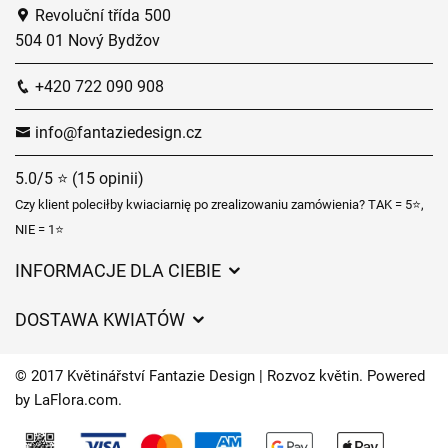
Revoluční třída 500
504 01 Nový Bydžov
+420 722 090 908
info@fantaziedesign.cz
5.0/5 ⭐ (15 opinii)
Czy klient poleciłby kwiaciarnię po zrealizowaniu zamówienia? TAK = 5⭐,
NIE = 1⭐
INFORMACJE DLA CIEBIE
Regulamin sklepu internetowego
DOSTAWA KWIATÓW
Ochrona danych osobowych
Opłaty za dostawę
Czasy dostawy kwiatów – przegląd możliwości
© 2017 Květinářství Fantazie Design | Rozvoz květin. Powered
Gdzie dostarczamy kwiaty
by
LaFlora.com
.
Ciasteczka