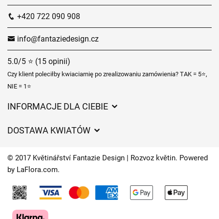
+420 722 090 908
info@fantaziedesign.cz
5.0/5 ⭐ (15 opinii)
Czy klient poleciłby kwiaciarnię po zrealizowaniu zamówienia? TAK = 5⭐,
NIE = 1⭐
INFORMACJE DLA CIEBIE
Regulamin sklepu internetowego
DOSTAWA KWIATÓW
Ochrona danych osobowych
Opłaty za dostawę
Czasy dostawy kwiatów – przegląd możliwości
© 2017 Květinářství Fantazie Design | Rozvoz květin. Powered
Gdzie dostarczamy kwiaty
by
LaFlora.com
.
Ciasteczka
Kontakt