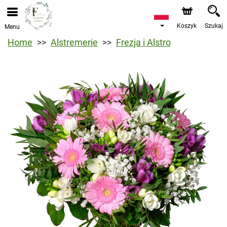
Koszyk
Szukaj
Menu
Home
Alstremerie
Frezja i Alstro