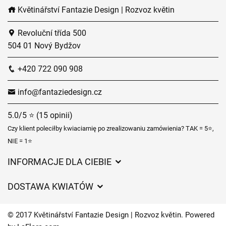
Květinářství Fantazie Design | Rozvoz květin
Revoluční třída 500
504 01 Nový Bydžov
+420 722 090 908
info@fantaziedesign.cz
5.0/5 ⭐ (15 opinii)
Czy klient poleciłby kwiaciarnię po zrealizowaniu zamówienia? TAK = 5⭐,
NIE = 1⭐
INFORMACJE DLA CIEBIE
Regulamin sklepu internetowego
DOSTAWA KWIATÓW
Ochrona danych osobowych
Opłaty za dostawę
Czasy dostawy kwiatów – przegląd możliwości
© 2017 Květinářství Fantazie Design | Rozvoz květin. Powered
Gdzie dostarczamy kwiaty