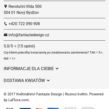
Revoluční třída 500
504 01 Nový Bydžov
+420 722 090 908
info@fantaziedesign.cz
5.0/5 ⭐ (15 opinii)
Czy klient poleciłby kwiaciarnię po zrealizowaniu zamówienia? TAK = 5⭐,
NIE = 1⭐
INFORMACJE DLA CIEBIE
Regulamin sklepu internetowego
DOSTAWA KWIATÓW
Ochrona danych osobowych
Opłaty za dostawę
Czasy dostawy kwiatów – przegląd możliwości
© 2017 Květinářství Fantazie Design | Rozvoz květin. Powered
Gdzie dostarczamy kwiaty
by
LaFlora.com
.
Ciasteczka