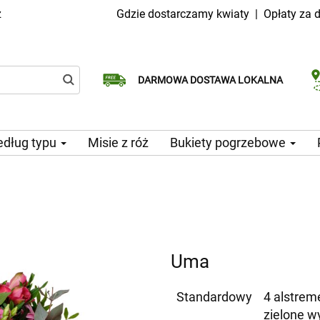
z
Gdzie dostarczamy kwiaty
|
Opłaty za 
Dostawa tego samego dnia
Wybierz datę dostawy
DARMOWA DOSTAWA LOKALNA
dostępna
dług typu
Misie z róż
Bukiety pogrzebowe
Uma
Standardowy
4 alstreme
zielone w