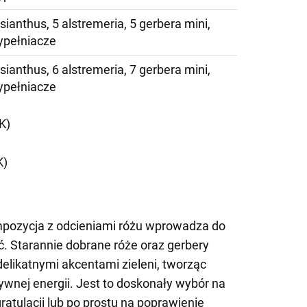
lisianthus, 5 alstremeria, 5 gerbera mini,
ypełniacze
lisianthus, 6 alstremeria, 7 gerbera mini,
ypełniacze
K)
K)
mpozycja z odcieniami różu wprowadza do
ć. Starannie dobrane róże oraz gerbery
delikatnymi akcentami zieleni, tworząc
tywnej energii. Jest to doskonały wybór na
ratulacji lub po prostu na poprawienie