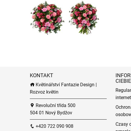
KONTAKT
INFOR
CIEBIE
Květinářství Fantazie Design |
Regula
Rozvoz květin
intern
Revoluční třída 500
Ochron
504 01 Nový Bydžov
osobo
Czasy 
+420 722 090 908