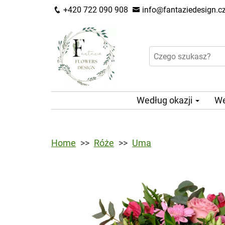
+420 722 090 908
info@fantaziedesign.c
Według okazji
We
Home
Róże
Uma