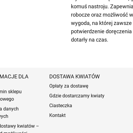
komuś nastroju. Zapewni
robocze oraz możliwość w
wygoda, na której zawsz
potwierdzenie doręczenia
dotarły na czas.
MACJE DLA
DOSTAWA KWIATÓW
Opłaty za dostawę
min sklepu
Gdzie dostarczamy kwiaty
etowego
Ciasteczka
a danych
Kontakt
wych
dostawy kwiatów –