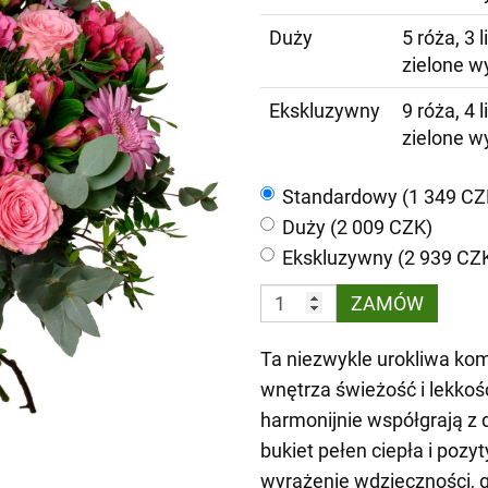
Duży
5 róża, 3 
zielone w
Ekskluzywny
9 róża, 4 
zielone w
Standardowy (1 349 CZ
Duży (2 009 CZK)
Ekskluzywny (2 939 CZ
ZAMÓW
Ta niezwykle urokliwa ko
wnętrza świeżość i lekkoś
harmonijnie współgrają z 
bukiet pełen ciepła i pozy
wyrażenie wdzięczności, g