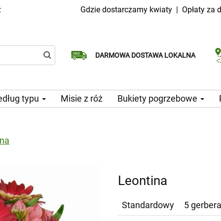
z
Gdzie dostarczamy kwiaty
|
Opłaty za 
Dostawa tego samego dnia
Wybierz datę dostawy
DARMOWA DOSTAWA LOKALNA
dostępna
dług typu
Misie z róż
Bukiety pogrzebowe
ina
Leontina
Standardowy
5 gerbera