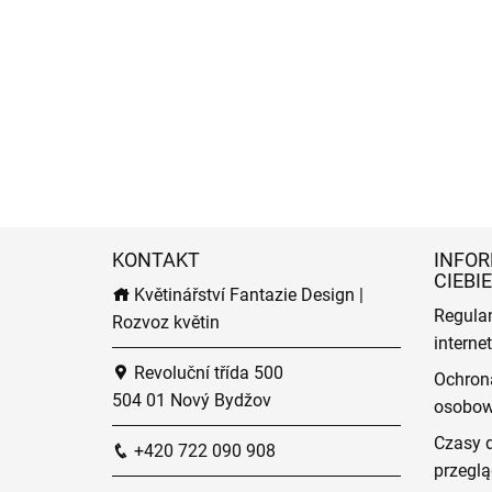
KONTAKT
INFOR
CIEBIE
Květinářství Fantazie Design |
Regula
Rozvoz květin
intern
Revoluční třída 500
Ochron
504 01 Nový Bydžov
osobo
Czasy 
+420 722 090 908
przeglą