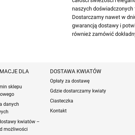
całości świeżości i elegan
naszych doświadczonych fl
Dostarczamy nawet w dniu
gwarancją dostawy i pot
również zamówić dokładny
MACJE DLA
DOSTAWA KWIATÓW
Opłaty za dostawę
min sklepu
Gdzie dostarczamy kwiaty
etowego
Ciasteczka
a danych
Kontakt
wych
dostawy kwiatów –
d możliwości