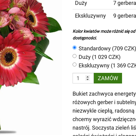
Duży
7 gerbera
Ekskluzywny
9 gerbera
Kolor kwiatów może różnić się od
dostępności.
Standardowy (709 CZK
Duży (1 029 CZK)
Ekskluzywny (1 369 CZ
ZAMÓW
Bukiet zachwyca energet
różowych gerber i subteln
niezwykle ciepłą, radosną 
chcemy wyrazić wdzięczno
nastrój. Soczysta zieleń l