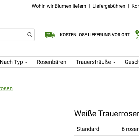
Wohin wir Blumen liefern
|
Liefergebühren
|
Kon
Wählen Sie Ihr Lieferdatum
KOSTENLOSE LIEFERUNG VOR ORT
Lieferung am selben Tag möglich
Nach Typ
Rosenbären
Trauersträuße
Gesc
rosen
Weiße Trauerrose
Standard
6 rosen