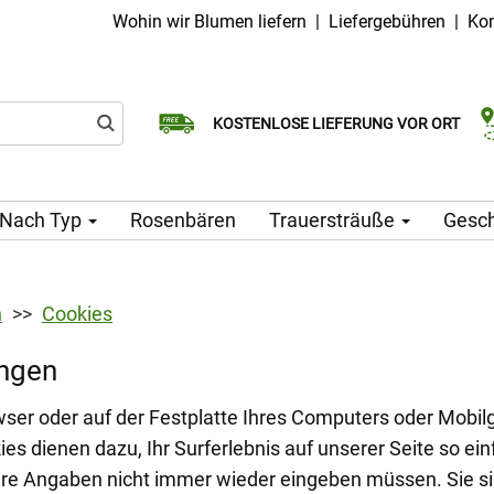
Wohin wir Blumen liefern
|
Liefergebühren
|
Kon
Wählen Sie Ihr Lieferdatum
KOSTENLOSE LIEFERUNG VOR ORT
Lieferung am selben Tag möglich
Nach Typ
Rosenbären
Trauersträuße
Gesc
n
Cookies
ungen
owser oder auf der Festplatte Ihres Computers oder Mobi
dienen dazu, Ihr Surferlebnis auf unserer Seite so einf
Ihre Angaben nicht immer wieder eingeben müssen. Sie s