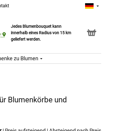
takt
Jedes Blumenbouquet kann
Click & Collect Service
innerhalb eines Radius von 15 km
geliefert werden.
henke zu Blumen
 für Blumenkörbe und
r
|
Preis aufsteigend
|
Absteigend nach Preis