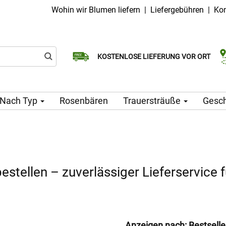
Wohin wir Blumen liefern
|
Liefergebühren
|
Kon
Wählen Sie Ihr Lieferdatum
KOSTENLOSE LIEFERUNG VOR ORT
Lieferung am selben Tag möglich
Nach Typ
Rosenbären
Trauersträuße
Gesc
stellen – zuverlässiger Lieferservice
Anzeigen nach:
Bestselle