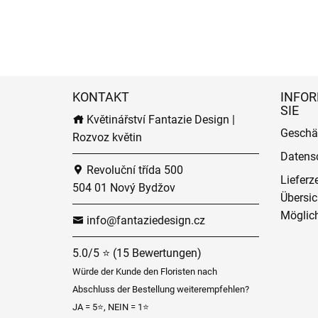
KONTAKT
INFOR
SIE
Květinářství Fantazie Design |
Geschä
Rozvoz květin
Datens
Revoluční třída 500
Lieferz
504 01 Nový Bydžov
Übersic
Möglich
info@fantaziedesign.cz
5.0/5 ⭐ (15 Bewertungen)
Würde der Kunde den Floristen nach
Abschluss der Bestellung weiterempfehlen?
JA = 5⭐, NEIN = 1⭐