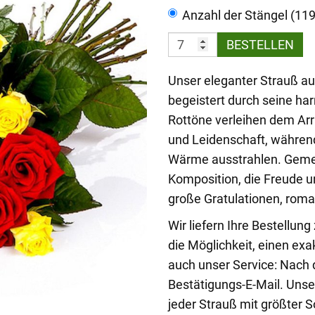
Anzahl der Stängel (11
BESTELLEN
Unser eleganter Strauß a
begeistert durch seine ha
Rottöne verleihen dem Ar
und Leidenschaft, während
Wärme ausstrahlen. Geme
Komposition, die Freude u
große Gratulationen, roma
Wir liefern Ihre Bestellun
die Möglichkeit, einen exa
auch unser Service: Nach 
Bestätigungs-E-Mail. Unser
jeder Strauß mit größter 