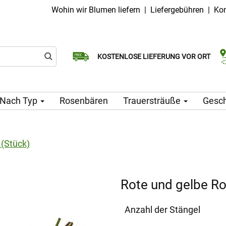
Wohin wir Blumen liefern
|
Liefergebühren
|
Kon
Wählen Sie Ihr Lieferdatum
KOSTENLOSE LIEFERUNG VOR ORT
Lieferung am selben Tag möglich
Nach Typ
Rosenbären
Trauersträuße
Gesc
 (Stück)
Rote und gelbe Ro
Anzahl der Stängel