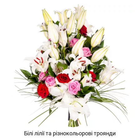
Білі лілії та різнокольорові троянди