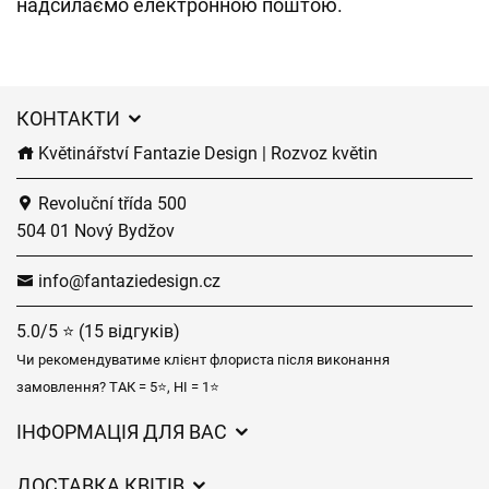
надсилаємо електронною поштою.
КОНТАКТИ
Květinářství Fantazie Design | Rozvoz květin
Revoluční třída 500
504 01 Nový Bydžov
info@fantaziedesign.cz
5.0/5 ⭐ (15 відгуків)
Чи рекомендуватиме клієнт флориста після виконання
замовлення? ТАК = 5⭐, НІ = 1⭐
ІНФОРМАЦІЯ ДЛЯ ВАС
Загальні умови ведення господарської діяльності
ДОСТАВКА КВІТІВ