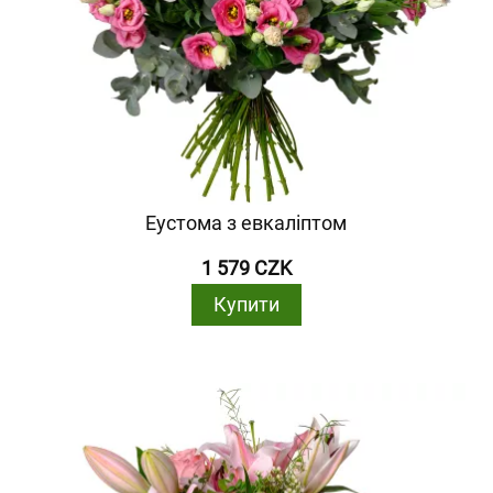
Еустома з евкаліптом
1 579 CZK
Купити