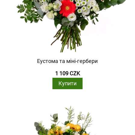
Еустома та міні-гербери
1 109 CZK
Купити