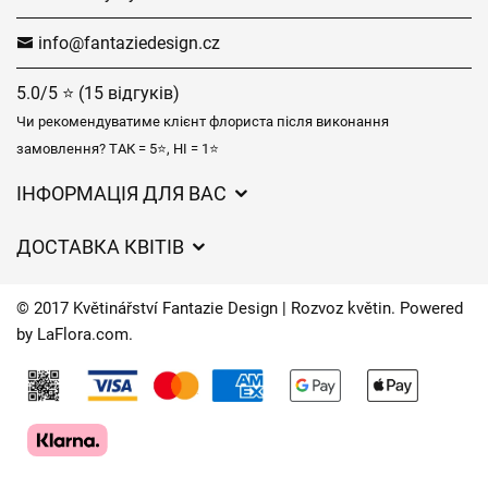
info@fantaziedesign.cz
5.0/5 ⭐ (15 відгуків)
Чи рекомендуватиме клієнт флориста після виконання
замовлення? ТАК = 5⭐, НІ = 1⭐
ІНФОРМАЦІЯ ДЛЯ ВАС
Загальні умови ведення господарської діяльності
ДОСТАВКА КВІТІВ
Захист персональних даних
Вартість доставки
Час доставки квітів – огляд можливостей
© 2017 Květinářství Fantazie Design | Rozvoz květin. Powered
Куди ми доставляємо квіти
by
LaFlora.com
.
Файли cookie
Контакти