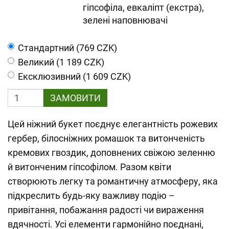
гіпсофіла, евкаліпт (екстра),
зелені наповнювачі
Cтандартний (769 CZK)
Великий (1 189 CZK)
Ексклюзивний (1 609 CZK)
ЗАМОВИТИ
Цей ніжний букет поєднує елегантність рожевих
гербер, білосніжних ромашок та витонченість
кремових гвоздик, доповнених свіжою зеленню
й витонченим гіпсофілом. Разом квіти
створюють легку та романтичну атмосферу, яка
підкреслить будь-яку важливу подію –
привітання, побажання радості чи вираження
вдячності. Усі елементи гармонійно поєднані,