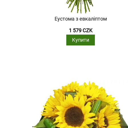
Еустома з евкаліптом
1 579 CZK
Купити