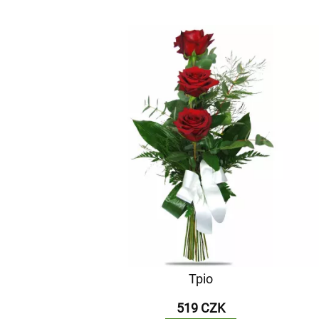
Тріо
519 CZK