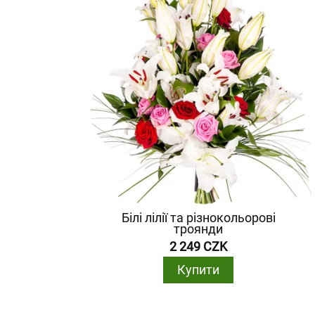
Білі лілії та різнокольорові
троянди
2 249 CZK
Купити