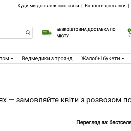
Куди ми доставляємо квіти
|
Вартість доставки
БЕЗКОШТОВНА ДОСТАВКА ПО
Виберіть дату доставки
Доставка в той же день доступна
МІСТУ
ипом
Ведмедики з троянд
Жалобні букети
ях — замовляйте квіти з розвозом по
Перегляд за:
бестсел