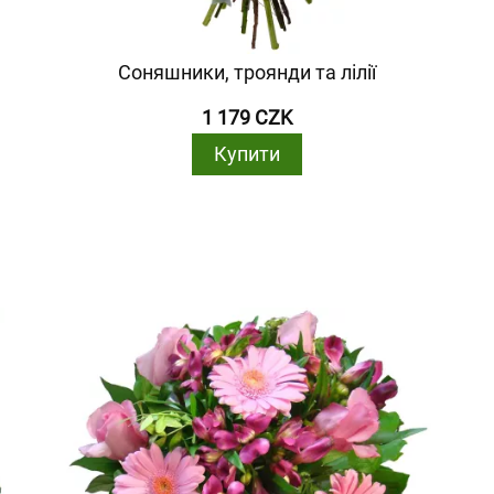
Соняшники, троянди та лілії
1 179 CZK
Купити