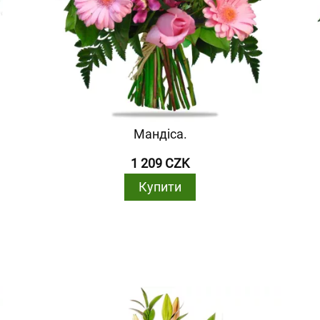
Мандіса.
1 209 CZK
Купити