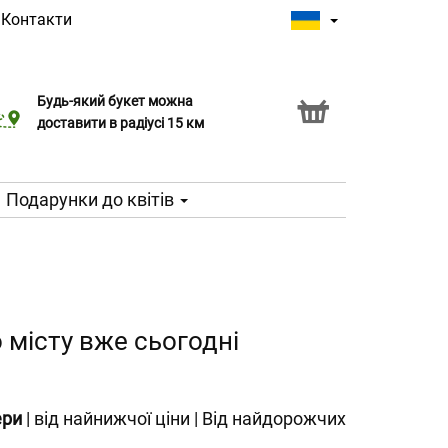
|
Контакти
Будь-який букет можна
Послуга Click & Collect
доставити в радіусі 15 км
Подарунки до квітів
 місту вже сьогодні
ери
|
від найнижчої ціни
|
Від найдорожчих