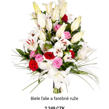
Biele ľalie a farebné ruže
2 249 CZK