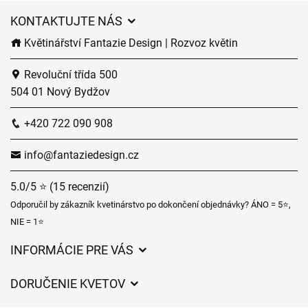
KONTAKTUJTE NÁS
Květinářství Fantazie Design | Rozvoz květin
Revoluční třída 500
504 01 Nový Bydžov
+420 722 090 908
info@fantaziedesign.cz
5.0/5 ⭐ (15 recenzií)
Odporučil by zákazník kvetinárstvo po dokončení objednávky? ÁNO = 5⭐,
NIE = 1⭐
INFORMÁCIE PRE VÁS
Všeobecné obchodné podmienky
DORUČENIE KVETOV
Ochrana osobných údajov
Poplatky za doručenie