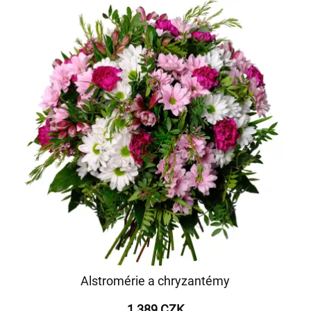
Alstromérie a chryzantémy
1 389 CZK