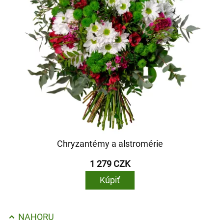
Chryzantémy a alstromérie
1 279 CZK
Kúpiť
NAHORU