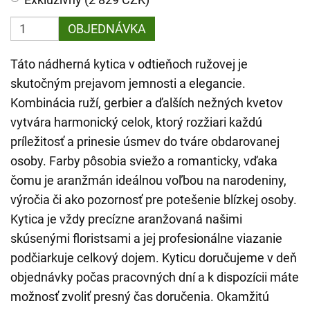
OBJEDNÁVKA
Táto nádherná kytica v odtieňoch ružovej je
skutočným prejavom jemnosti a elegancie.
Kombinácia ruží, gerbier a ďalších nežných kvetov
vytvára harmonický celok, ktorý rozžiari každú
príležitosť a prinesie úsmev do tváre obdarovanej
osoby. Farby pôsobia sviežo a romanticky, vďaka
čomu je aranžmán ideálnou voľbou na narodeniny,
výročia či ako pozornosť pre potešenie blízkej osoby.
Kytica je vždy precízne aranžovaná našimi
skúsenými floristsami a jej profesionálne viazanie
podčiarkuje celkový dojem. Kyticu doručujeme v deň
objednávky počas pracovných dní a k dispozícii máte
možnosť zvoliť presný čas doručenia. Okamžitú