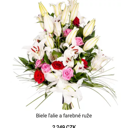
Biele ľalie a farebné ruže
2 249 CZK