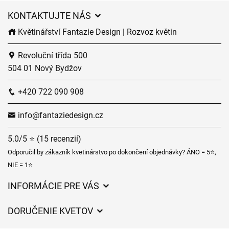
KONTAKTUJTE NÁS
Květinářství Fantazie Design | Rozvoz květin
Revoluční třída 500
504 01 Nový Bydžov
+420 722 090 908
info@fantaziedesign.cz
5.0/5 ⭐ (15 recenzií)
Odporučil by zákazník kvetinárstvo po dokončení objednávky? ÁNO = 5⭐,
NIE = 1⭐
INFORMÁCIE PRE VÁS
Všeobecné obchodné podmienky
DORUČENIE KVETOV
Ochrana osobných údajov
Poplatky za doručenie