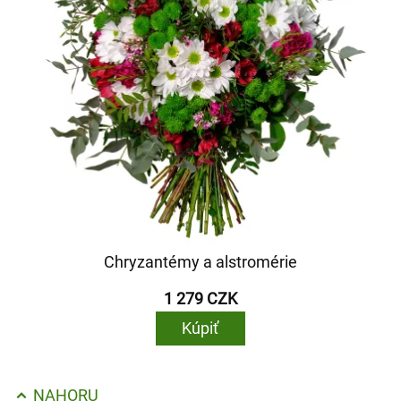
Chryzantémy a alstromérie
1 279 CZK
Kúpiť
NAHORU