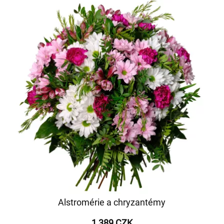
Alstromérie a chryzantémy
1 389 CZK