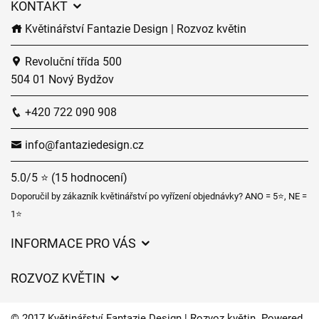
KONTAKT
Květinářství Fantazie Design | Rozvoz květin
Revoluční třída 500
504 01 Nový Bydžov
+420 722 090 908
info@fantaziedesign.cz
5.0/5 ⭐ (15 hodnocení)
Doporučil by zákazník květinářství po vyřízení objednávky? ANO = 5⭐, NE =
1⭐
INFORMACE PRO VÁS
Obchodní podmínky
ROZVOZ KVĚTIN
Ochrana osobních údajů
Ceny za doručení
Často kladené dotazy
© 2017 Květinářství Fantazie Design | Rozvoz květin. Powered