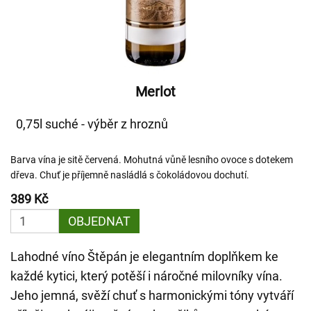
Merlot
0,75l suché - výběr z hroznů
Barva vína je sitě červená. Mohutná vůně lesního ovoce s dotekem
dřeva. Chuť je příjemně nasládlá s čokoládovou dochutí.
389 Kč
OBJEDNAT
Lahodné víno Štěpán je elegantním doplňkem ke
každé kytici, který potěší i náročné milovníky vína.
Jeho jemná, svěží chuť s harmonickými tóny vytváří