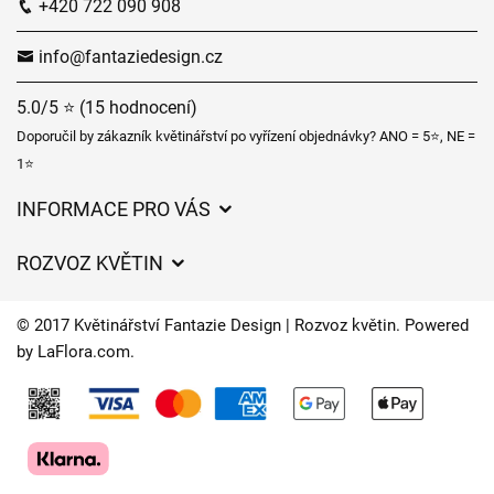
+420 722 090 908
info@fantaziedesign.cz
5.0/5 ⭐ (15 hodnocení)
Doporučil by zákazník květinářství po vyřízení objednávky? ANO = 5⭐, NE =
1⭐
INFORMACE PRO VÁS
Obchodní podmínky
ROZVOZ KVĚTIN
Ochrana osobních údajů
Ceny za doručení
Často kladené dotazy
© 2017 Květinářství Fantazie Design | Rozvoz květin. Powered
Kam doručujeme květiny
by
LaFlora.com
.
Časy doručení květin – přehled možností
Cookies
Kontakt