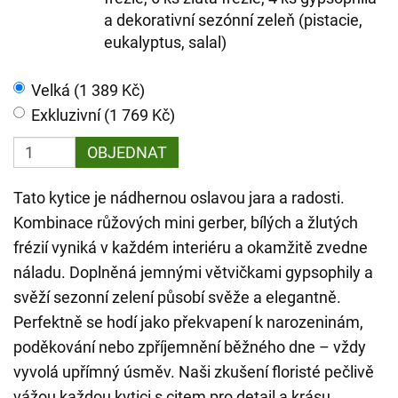
a dekorativní sezónní zeleň (pistacie,
eukalyptus, salal)
Velká (1 389 Kč)
Exkluzivní (1 769 Kč)
OBJEDNAT
Tato kytice je nádhernou oslavou jara a radosti.
Kombinace růžových mini gerber, bílých a žlutých
frézií vyniká v každém interiéru a okamžitě zvedne
náladu. Doplněná jemnými větvičkami gypsophily a
svěží sezonní zelení působí svěže a elegantně.
Perfektně se hodí jako překvapení k narozeninám,
poděkování nebo zpříjemnění běžného dne – vždy
vyvolá upřímný úsměv. Naši zkušení floristé pečlivě
vážou každou kytici s citem pro detail a krásu.