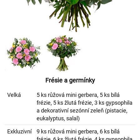
Frésie a germínky
Velká
5 ks růžová mini gerbera, 5 ks bílá
frézie, 5 ks žlutá frézie, 3 ks gypsophila
a dekorativní sezónní zeleň (pistacie,
eukalyptus, salal)
Exkluzivní
9 ks růžová mini gerbera, 6 ks bílá
frézie, 6 ks žlutá frézie, 4 ks gypsophila