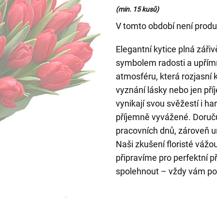
(min. 15 kusů)
V tomto období není produ
Elegantní kytice plná záři
symbolem radosti a upřímn
atmosféru, která rozjasní 
vyznání lásky nebo jen př
vynikají svou svěžestí i h
příjemně vyvážené. Doru
pracovních dnů, zároveň 
Naši zkušení floristé vážo
připravíme pro perfektní 
spolehnout – vždy vám po