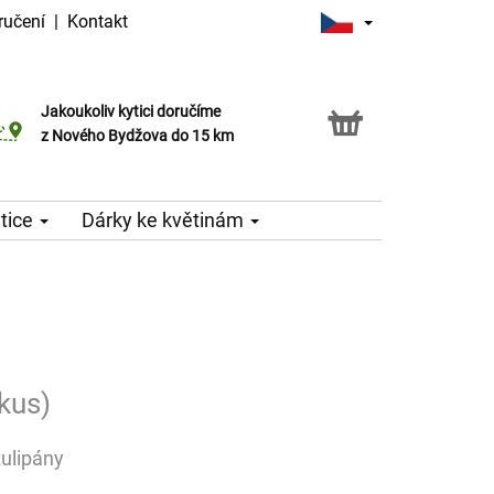
ručení
|
Kontakt
Jakoukoliv kytici doručíme
Možnost vyzvednout v naší květince
z Nového Bydžova do 15 km
tice
Dárky ke květinám
kus)
ulipány