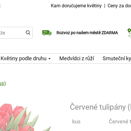
z
Kam doručujeme květiny
|
Ceny za do
Doručujeme již v den objednávky
Rozvoz po našem městě ZDARMA
Možný výběr času a dne doručení
Květiny podle druhu
Medvídci z růží
Smuteční ky
us)
Červené tulipány (
kus
Červené t