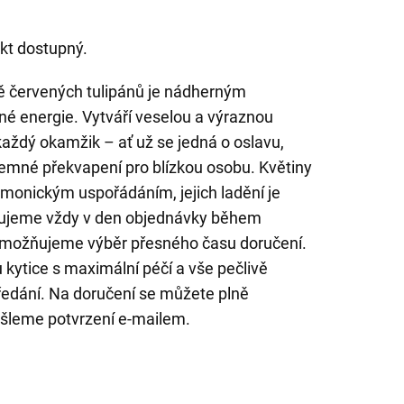
kt dostupný.
vě červených tulipánů je nádherným
é energie. Vytváří veselou a výraznou
každý okamžik – ať už se jedná o oslavu,
íjemné překvapení pro blízkou osobu. Květiny
armonickým uspořádáním, jejich ladění je
čujeme vždy v den objednávky během
umožňujeme výběr přesného času doručení.
u kytice s maximální péčí a vše pečlivě
předání. Na doručení se můžete plně
šleme potvrzení e-mailem.