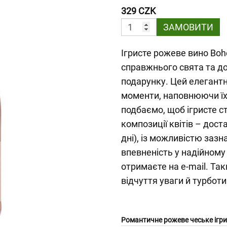
329 CZK
ЗАМОВИТИ
Ігристе рожеве вино Bo
справжнього свята та д
подарунку. Цей елегантн
моменти, наповнюючи їх 
подбаємо, щоб ігристе 
композиції квітів – дост
дні), із можливістю заз
впевненість у надійному
отримаєте на e-mail. Та
відчуття уваги й турботи
Романтичне рожеве чеське ігри