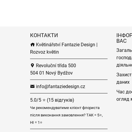
КОНТАКТИ
ІНФО
ВАС
Květinářství Fantazie Design |
Загаль
Rozvoz květin
господ
діяльн
Revoluční třída 500
504 01 Nový Bydžov
Захист
даних
info@fantaziedesign.cz
Час до
огляд 
5.0/5 ⭐ (15 відгуків)
Чи рекомендуватиме клієнт флориста
після виконання замовлення? ТАК = 5⭐,
НІ = 1⭐