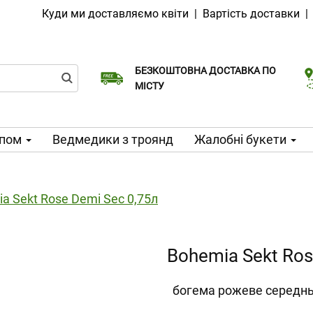
Куди ми доставляємо квіти
|
Вартість доставки
БЕЗКОШТОВНА ДОСТАВКА ПО
Виберіть дату доставки
Доставка в той же день доступна
МІСТУ
ипом
Ведмедики з троянд
Жалобні букети
a Sekt Rose Demi Sec 0,75л
Bohemia Sekt Ros
богема рожеве середнь