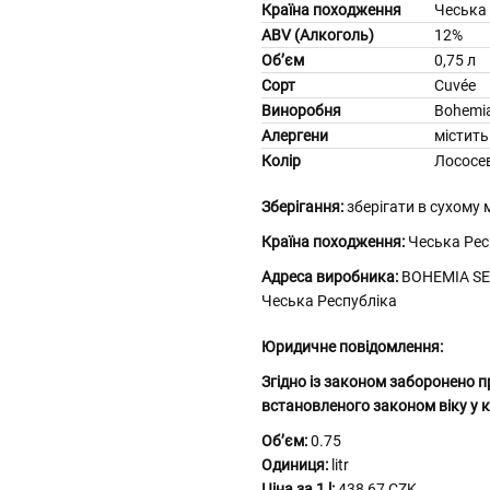
Країна походження
Чеська
ABV (Алкоголь)
12%
Об’єм
0,75 л
Сорт
Cuvée
Виноробня
Bohemia
Алергени
містить
Колір
Лососе
Зберігання:
зберігати в сухому м
Країна походження:
Чеська Рес
Адреса виробника:
BOHEMIA SEK
Чеська Республіка
Юридичне повідомлення:
Згідно із законом заборонено п
встановленого законом віку у к
Обʼєм:
0.75
Одиниця:
litr
Ціна за 1 l:
438,67 CZK