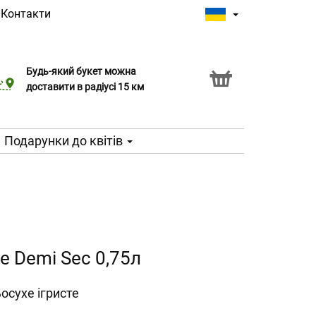
|
Контакти
Будь-який букет можна
Послуга Click & Collect
доставити в радіусі 15 км
Подарунки до квітів
e Demi Sec 0,75л
осухе ігристе