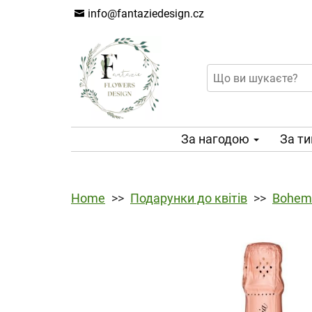
info@fantaziedesign.cz
За нагодою
За т
Home
Подарунки до квітів
Bohemi