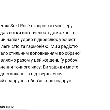
hemia Sekt Rosé створює атмосферу
одає нотки витонченості до кожного
ий напій чудово підкреслює урочисті
легкістю та гармонією. Ми з радістю
стало стильним доповненням до обраної
авляємо разом у цей же день (у робочі
начення точного часу. Ви завжди маєте
 доставленні, а підтвердження
кий подарунок обов’язково подарує
.
сте вино.