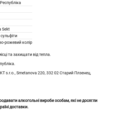
 Республіка
 Sekt
 сульфіти
во-рожевий колір
ісці та захищати від тепла.
публіка.
T s.r.o., Smetanova 220, 332 02 Старий Плзенец,
родавати алкогольні вироби особам, які не досягли
раїні доставки.