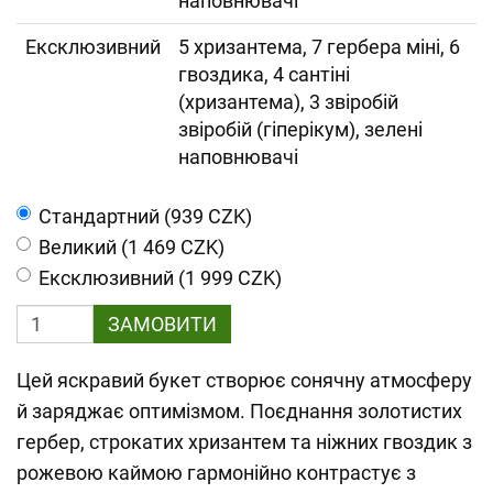
наповнювачі
Ексклюзивний
5 хризантема, 7 гербера міні, 6
гвоздика, 4 сантіні
(хризантема), 3 звіробій
звіробій (гіперікум), зелені
наповнювачі
Cтандартний (939 CZK)
Великий (1 469 CZK)
Ексклюзивний (1 999 CZK)
ЗАМОВИТИ
Цей яскравий букет створює сонячну атмосферу
й заряджає оптимізмом. Поєднання золотистих
гербер, строкатих хризантем та ніжних гвоздик з
рожевою каймою гармонійно контрастує з