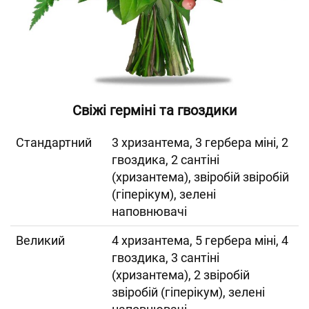
Свіжі герміні та гвоздики
Cтандартний
3 хризантема, 3 гербера міні, 2
гвоздика, 2 сантіні
(хризантема), звіробій звіробій
(гіперікум), зелені
наповнювачі
Великий
4 хризантема, 5 гербера міні, 4
гвоздика, 3 сантіні
(хризантема), 2 звіробій
звіробій (гіперікум), зелені