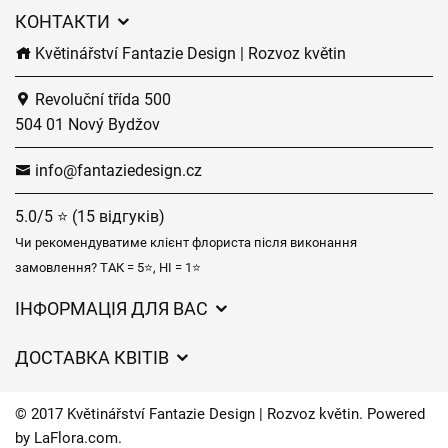
КОНТАКТИ
Květinářství Fantazie Design | Rozvoz květin
Revoluční třída 500
504 01 Nový Bydžov
info@fantaziedesign.cz
5.0/5 ⭐ (15 відгуків)
Чи рекомендуватиме клієнт флориста після виконання
замовлення? ТАК = 5⭐, НІ = 1⭐
ІНФОРМАЦІЯ ДЛЯ ВАС
Загальні умови ведення господарської діяльності
ДОСТАВКА КВІТІВ
Захист персональних даних
Вартість доставки
Час доставки квітів – огляд можливостей
© 2017 Květinářství Fantazie Design | Rozvoz květin. Powered
Куди ми доставляємо квіти
by
LaFlora.com
.