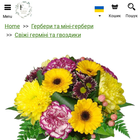
Кошик
Пошук
Menu
Home
Гербери та міні-гербери
Свіжі герміні та гвоздики