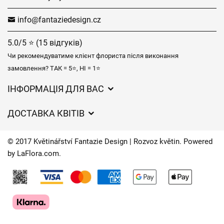
info@fantaziedesign.cz
5.0/5 ⭐ (15 відгуків)
Чи рекомендуватиме клієнт флориста після виконання
замовлення? ТАК = 5⭐, НІ = 1⭐
ІНФОРМАЦІЯ ДЛЯ ВАС
Загальні умови ведення господарської діяльності
ДОСТАВКА КВІТІВ
Захист персональних даних
Вартість доставки
Час доставки квітів – огляд можливостей
© 2017 Květinářství Fantazie Design | Rozvoz květin. Powered
Куди ми доставляємо квіти
by
LaFlora.com
.
Файли cookie
Контакти