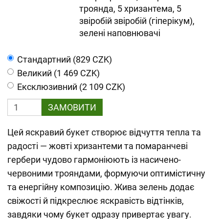
троянда, 5 хризантема, 5
звіробій звіробій (гіперікум),
зелені наповнювачі
Cтандартний (829 CZK)
Великий (1 469 CZK)
Ексклюзивний (2 109 CZK)
ЗАМОВИТИ
Цей яскравий букет створює відчуття тепла та
радості — жовті хризантеми та помаранчеві
гербери чудово гармоніюють із насичено-
червоними трояндами, формуючи оптимістичну
та енергійну композицію. Жива зелень додає
свіжості й підкреслює яскравість відтінків,
завдяки чому букет одразу привертає увагу.