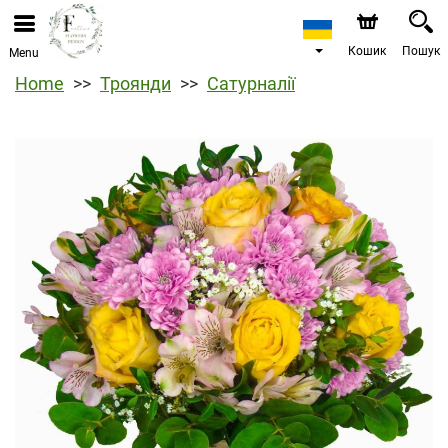
Кошик
Пошук
Menu
Home
Троянди
Сатурналії