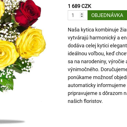
1 689 CZK
OBJEDNÁVKA
Naša kytica kombinuje žiar
vytvárajú harmonický a en
dodáva celej kytici elegan
ideálnou voľbou, keď chcet
sa na narodeniny, výročie
výnimočného. Doručujeme 
ponúkame možnosť objedna
automaticky informujeme
pripravujeme s dôrazom n
našich floristov.