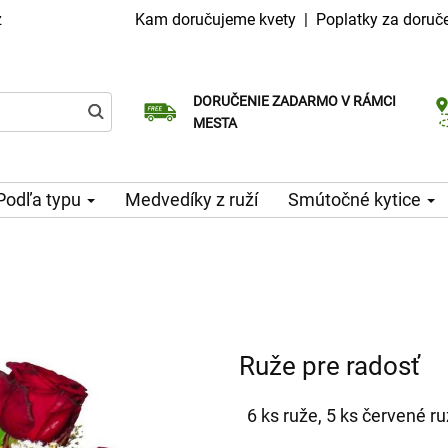
z
Kam doručujeme kvety
|
Poplatky za doruč
DORUČENIE ZADARMO V RÁMCI
Vyberte si dátum doručenia
Doručenie v ten istý deň k dispozícii
MESTA
Podľa typu
Medvedíky z ruží
Smútočné kytice
Ruže pre radosť
6 ks ruže, 5 ks červené ru