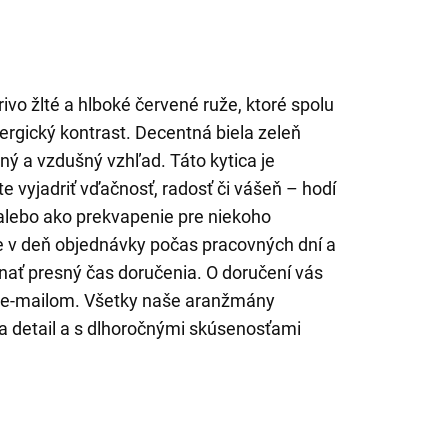
ivo žlté a hlboké červené ruže, ktoré spolu
ergický kontrast. Decentná biela zeleň
tný a vzdušný vzhľad. Táto kytica je
e vyjadriť vďačnosť, radosť či vášeň – hodí
 alebo ako prekvapenie pre niekoho
v deň objednávky počas pracovných dní a
ť presný čas doručenia. O doručení vás
 e-mailom. Všetky naše aranžmány
a detail a s dlhoročnými skúsenosťami