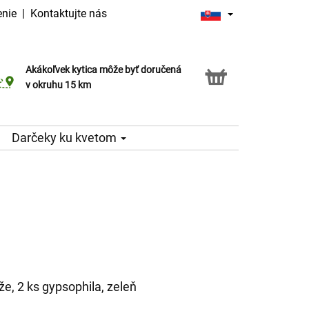
enie
|
Kontaktujte nás
Akákoľvek kytica môže byť doručená
Služba Click & Collect
v okruhu 15 km
Darčeky ku kvetom
že, 2 ks gypsophila, zeleň