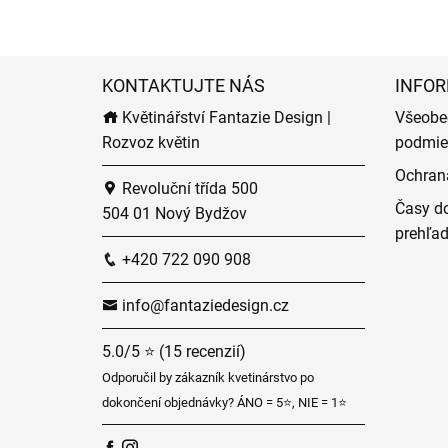
KONTAKTUJTE NÁS
INFOR
Květinářství Fantazie Design |
Všeobe
Rozvoz květin
podmie
Ochran
Revoluční třída 500
Časy do
504 01 Nový Bydžov
prehľa
+420 722 090 908
info@fantaziedesign.cz
5.0/5 ⭐ (15 recenzií)
Odporučil by zákazník kvetinárstvo po
dokončení objednávky? ÁNO = 5⭐, NIE = 1⭐