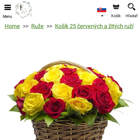
Košík
Hľadať
Menu
Home
Ruže
Košík 25 červených a žltých ruží