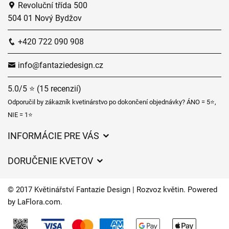
Revoluční třída 500
504 01 Nový Bydžov
+420 722 090 908
info@fantaziedesign.cz
5.0/5 ⭐ (15 recenzií)
Odporučil by zákazník kvetinárstvo po dokončení objednávky? ÁNO = 5⭐,
NIE = 1⭐
INFORMÁCIE PRE VÁS
Všeobecné obchodné podmienky
DORUČENIE KVETOV
Ochrana osobných údajov
Poplatky za doručenie
Časy doručenia kvetov – prehľad možností
© 2017 Květinářství Fantazie Design | Rozvoz květin. Powered
Kam doručujeme kvety
by
LaFlora.com
.
Súbory cookie
Kontaktujte nás