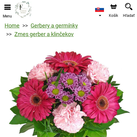
Košík
Hľadať
Menu
Home
Gerbery a germínky
Zmes gerber a klinčekov