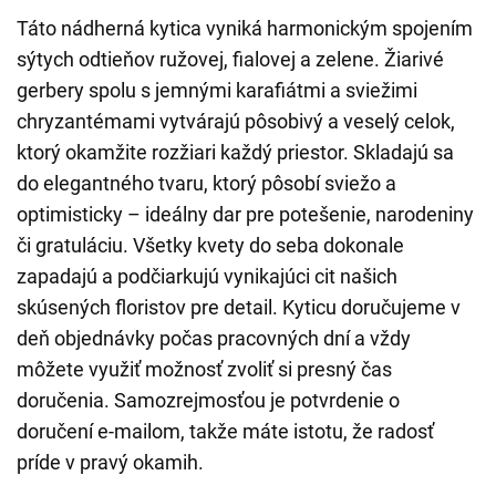
Táto nádherná kytica vyniká harmonickým spojením
sýtych odtieňov ružovej, fialovej a zelene. Žiarivé
gerbery spolu s jemnými karafiátmi a sviežimi
chryzantémami vytvárajú pôsobivý a veselý celok,
ktorý okamžite rozžiari každý priestor. Skladajú sa
do elegantného tvaru, ktorý pôsobí sviežo a
optimisticky – ideálny dar pre potešenie, narodeniny
či gratuláciu. Všetky kvety do seba dokonale
zapadajú a podčiarkujú vynikajúci cit našich
skúsených floristov pre detail. Kyticu doručujeme v
deň objednávky počas pracovných dní a vždy
môžete využiť možnosť zvoliť si presný čas
doručenia. Samozrejmosťou je potvrdenie o
doručení e-mailom, takže máte istotu, že radosť
príde v pravý okamih.