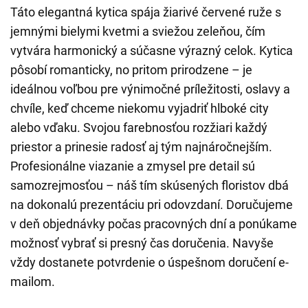
Táto elegantná kytica spája žiarivé červené ruže s
jemnými bielymi kvetmi a sviežou zeleňou, čím
vytvára harmonický a súčasne výrazný celok. Kytica
pôsobí romanticky, no pritom prirodzene – je
ideálnou voľbou pre výnimočné príležitosti, oslavy a
chvíle, keď chceme niekomu vyjadriť hlboké city
alebo vďaku. Svojou farebnosťou rozžiari každý
priestor a prinesie radosť aj tým najnáročnejším.
Profesionálne viazanie a zmysel pre detail sú
samozrejmosťou – náš tím skúsených floristov dbá
na dokonalú prezentáciu pri odovzdaní. Doručujeme
v deň objednávky počas pracovných dní a ponúkame
možnosť vybrať si presný čas doručenia. Navyše
vždy dostanete potvrdenie o úspešnom doručení e-
mailom.