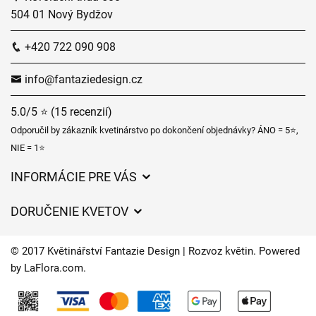
504 01 Nový Bydžov
+420 722 090 908
info@fantaziedesign.cz
5.0/5 ⭐ (15 recenzií)
Odporučil by zákazník kvetinárstvo po dokončení objednávky? ÁNO = 5⭐,
NIE = 1⭐
INFORMÁCIE PRE VÁS
Všeobecné obchodné podmienky
DORUČENIE KVETOV
Ochrana osobných údajov
Poplatky za doručenie
Časy doručenia kvetov – prehľad možností
© 2017 Květinářství Fantazie Design | Rozvoz květin. Powered
Kam doručujeme kvety
by
LaFlora.com
.
Súbory cookie
Kontaktujte nás